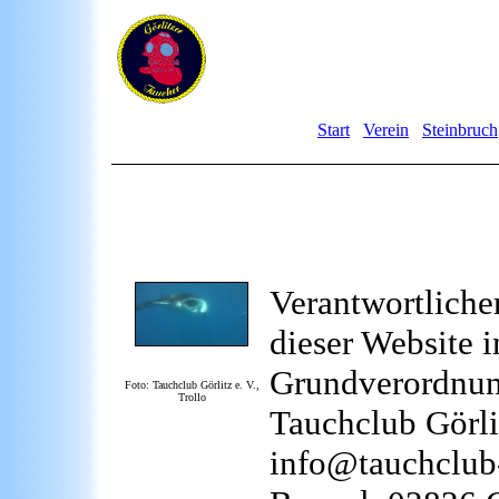
Start
Verein
Steinbruch
Verantwortliche
dieser Website 
Grundverordnun
Foto: Tauchclub Görlitz e. V.,
Trollo
Tauchclub Görlit
info@tauchclub-