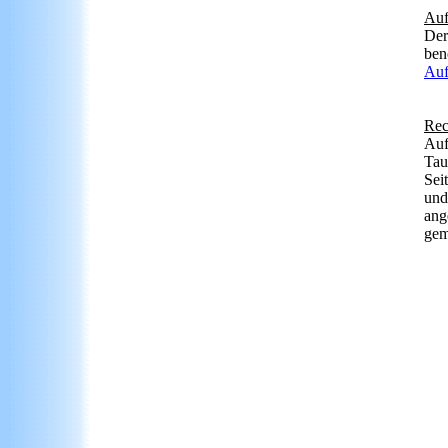
Auf
Der
ben
Auf
Rec
Auf
Tau
Sei
und
ang
gem