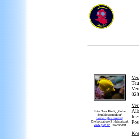
Ver
Tau
Ver
028
Ver
All
Foto: Tom Hindi, „Gelber
Segelflossendoktor“
Ine
Some rights reserved
.
Pos
Die kostenlose Bilddatenbank
www.piqs.de
, unverändert
Kon