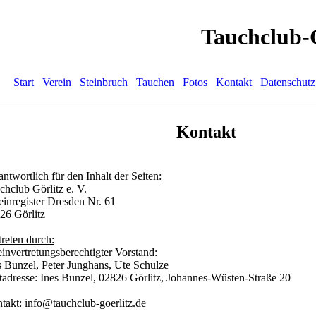
Tauchclub-Gö
Start
Verein
Steinbruch
Tauchen
Fotos
Kontakt
Datenschutz
Kontakt
antwortlich für den Inhalt der Seiten:
chclub Görlitz e. V.
einregister Dresden Nr. 61
26 Görlitz
treten durch:
einvertretungsberechtigter Vorstand:
s Bunzel, Peter Junghans, Ute Schulze
tadresse: Ines Bunzel, 02826 Görlitz, Johannes-Wüsten-Straße 20
takt:
info@tauchclub-goerlitz.de